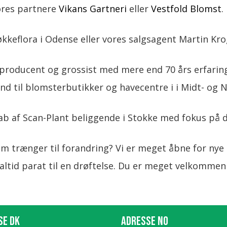
ores partnere
Vikans Gartneri
eller
Vestfold Blomst
.
kkeflora i Odense eller vores salgsagent Martin Kr
e producent og grossist med mere end 70 års erfarin
and til blomsterbutikker og havecentre i i Midt- og 
kab af Scan-Plant beliggende i Stokke med fokus på 
m trænger til forandring? ​Vi er meget åbne for ny
ltid parat til en drøftelse. Du er meget velkommen ti
SE DK
ADRESSE NO