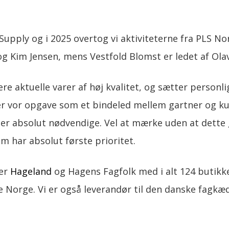
Supply og i 2025 overtog vi aktiviteterne fra PLS No
og Kim Jensen, mens Vestfold Blomst er ledet af Ola
ere aktuelle varer af høj kvalitet, og sætter personl
ser vor opgave som et bindeled mellem gartner og k
 er absolut nødvendige. Vel at mærke uden at dette
om har absolut første prioritet.
der
Hageland
og Hagens Fagfolk med i alt 124 butikk
e Norge. Vi er også leverandør til den danske fagk